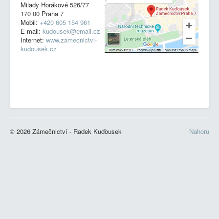
Milady Horákové 526/77
170 00 Praha 7
Mobil:
+420 605 154 961
E-mail:
kudousek@email.cz
Internet:
www.zamecnictvi-
kudousek.cz
© 2026 Zámečnictví - Radek Kuďousek
Nahoru