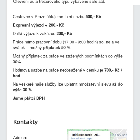
Otevření auta trezorového typu vybavené safe atd.
Cestovné v Praze účtujeme fixní sazbu
500,- Kč
Expresní výjezd + 200,- Kč
Další výjezd k zakázce
200,- Kč
Práce mimo pracovní dobu (17:00 - 9:00 hodin) so, ne a ve
svátek – možný
příplatek 50 %
Možný příplatek za práce ve ztížených podmínkách do výše
30%
Hodinová sazba na práce neobsažené v ceníku je
700,- Kč /
hod
Na veškeré naše služby lze uplatnit množstevní slevu
až do
výše 30 %
Jsme plátci DPH
Kontakty
Adresa: