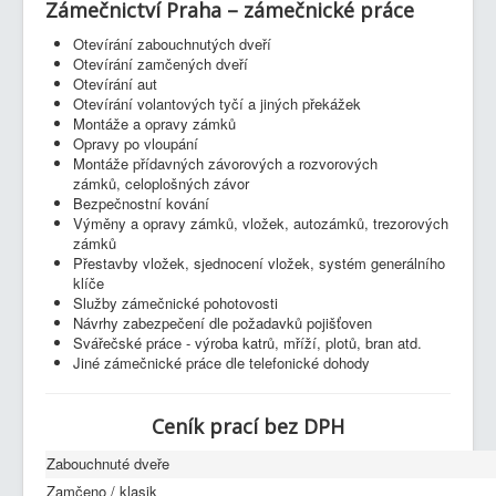
Zámečnictví Praha – zámečnické práce
Otevírání zabouchnutých dveří
Otevírání zamčených dveří
Otevírání aut
Otevírání volantových tyčí a jiných překážek
Montáže a opravy zámků
Opravy po vloupání
Montáže přídavných závorových a rozvorových
zámků, celoplošných závor
Bezpečnostní kování
Výměny a opravy zámků, vložek, autozámků, trezorových
zámků
Přestavby vložek, sjednocení vložek, systém generálního
klíče
Služby zámečnické pohotovosti
Návrhy zabezpečení dle požadavků pojišťoven
Svářečské práce - výroba katrů, mříží, plotů, bran atd.
Jiné zámečnické práce dle telefonické dohody
Ceník prací bez DPH
Zabouchnuté dveře
Zamčeno / klasik