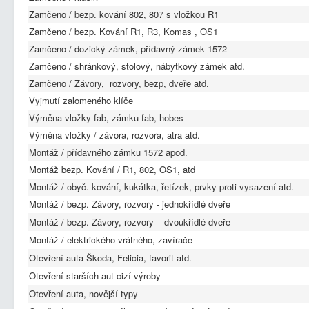
Zamčeno / bezp. kování 802, 807 s vložkou R1
Zamčeno / bezp. Kování R1, R3, Komas , OS1
Zamčeno / dozický zámek, přídavný zámek 1572
Zamčeno / shránkový, stolový, nábytkový zámek atd.
Zamčeno / Závory, rozvory, bezp, dveře atd.
Vyjmutí zalomeného klíče
Výměna vložky fab, zámku fab, hobes
Výměna vložky / závora, rozvora, atra atd.
Montáž / přídavného zámku 1572 apod.
Montáž bezp. Kování / R1, 802, OS1, atd
Montáž / obyč. kování, kukátka, řetízek, prvky proti vysazení atd.
Montáž / bezp. Závory, rozvory - jednokřídlé dveře
Montáž / bezp. Závory, rozvory – dvoukřídlé dveře
Montáž / elektrického vrátného, zavírače
Otevření auta Škoda, Felicia, favorit atd.
Otevření starších aut cizí výroby
Otevření auta, novější typy